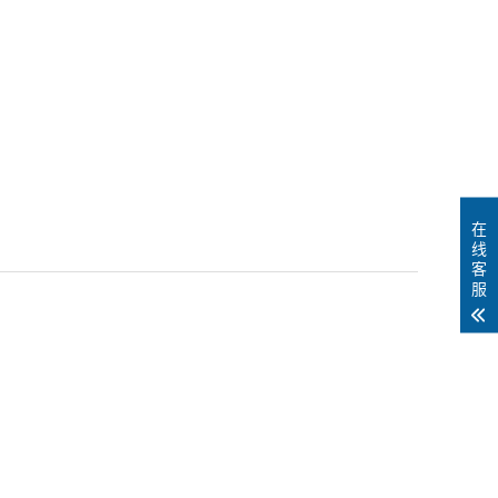
在
线
客
服